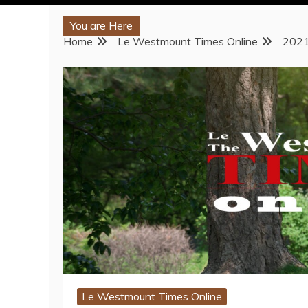
You are Here
Home
Le Westmount Times Online
202
Le Westmount Times Online