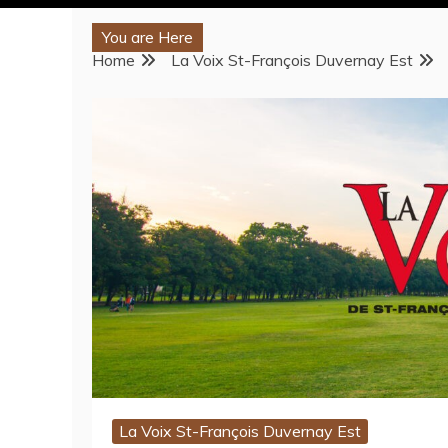
You are Here
Home
La Voix St-François Duvernay Est
La Voix St-François Duvernay Est